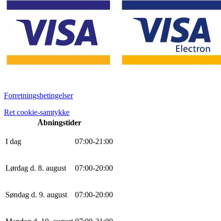
Forretningsbetingelser
Ret cookie-samtykke
Åbningstider
I dag
0
7
:
0
0
-
21
:
0
0
Lørdag d. 8. august
0
7
:
0
0
-
20
:
0
0
Søndag d. 9. august
0
7
:
0
0
-
20
:
0
0