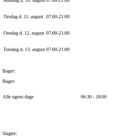
Mandag d. 10. august
0
7
:
0
0
-
21
:
0
0
Tirsdag d. 11. august
0
7
:
0
0
-
21
:
0
0
Onsdag d. 12. august
0
7
:
0
0
-
21
:
0
0
Torsdag d. 13. august
0
7
:
0
0
-
21
:
0
0
Bager:
Bager:
Alle ugens dage
06:30 - 18:00
Slagter: