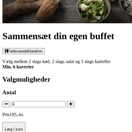
Sammensæt din egen buffet
Fødevaredeklaration
Vælg mellem 2 slags kød, 2 slags salat og 1 slags kartofler
Min. 6 kuverter
Valgmuligheder
Antal
Pris
195
,
-
kr.
Læg i kurv