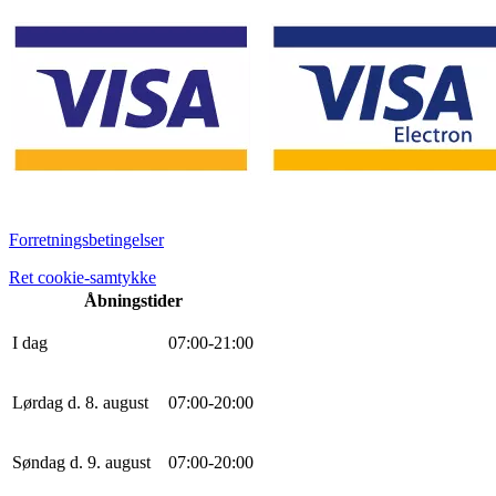
Forretningsbetingelser
Ret cookie-samtykke
Åbningstider
I dag
0
7
:
0
0
-
21
:
0
0
Lørdag d. 8. august
0
7
:
0
0
-
20
:
0
0
Søndag d. 9. august
0
7
:
0
0
-
20
:
0
0