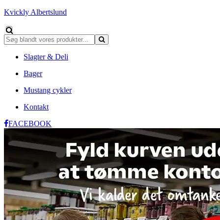
Kvickly Albertslund
Slagter & Deli
Bager
Mustang cykler
Kontakt
FACEBOOK