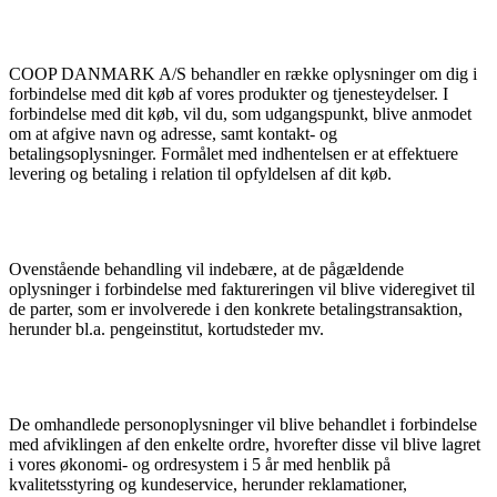
COOP DANMARK A/S behandler en række oplysninger om dig i
forbindelse med dit køb af vores produkter og tjenesteydelser. I
forbindelse med dit køb, vil du, som udgangspunkt, blive anmodet
om at afgive navn og adresse, samt kontakt- og
betalingsoplysninger. Formålet med indhentelsen er at effektuere
levering og betaling i relation til opfyldelsen af dit køb.
Ovenstående behandling vil indebære, at de pågældende
oplysninger i forbindelse med faktureringen vil blive videregivet til
de parter, som er involverede i den konkrete betalingstransaktion,
herunder bl.a. pengeinstitut, kortudsteder mv.
De omhandlede personoplysninger vil blive behandlet i forbindelse
med afviklingen af den enkelte ordre, hvorefter disse vil blive lagret
i vores økonomi- og ordresystem i 5 år med henblik på
kvalitetsstyring og kundeservice, herunder reklamationer,