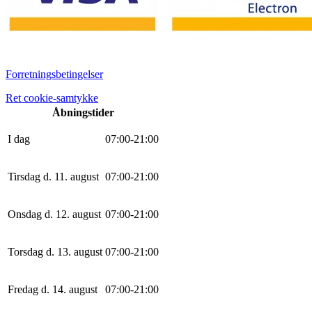
Forretningsbetingelser
Ret cookie-samtykke
Åbningstider
I dag
0
7
:
0
0
-
21
:
0
0
Tirsdag d. 11. august
0
7
:
0
0
-
21
:
0
0
Onsdag d. 12. august
0
7
:
0
0
-
21
:
0
0
Torsdag d. 13. august
0
7
:
0
0
-
21
:
0
0
Fredag d. 14. august
0
7
:
0
0
-
21
:
0
0