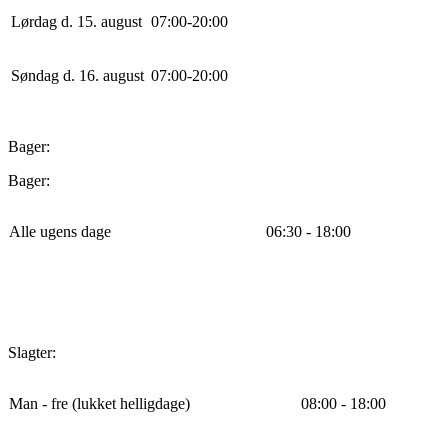
Lørdag d. 15. august
0
7
:
0
0
-
20
:
0
0
Søndag d. 16. august
0
7
:
0
0
-
20
:
0
0
Bager:
Bager:
Alle ugens dage
06:30 - 18:00
Slagter:
Man - fre (lukket helligdage)
08:00 - 18:00