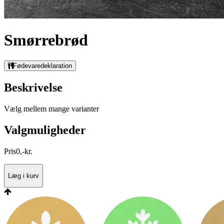
Smørrebrød
Fødevaredeklaration
Beskrivelse
Vælg mellem mange varianter
Valgmuligheder
Pris
0
,
-
kr.
Læg i kurv