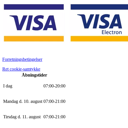
Forretningsbetingelser
Ret cookie-samtykke
Åbningstider
I dag
0
7
:
0
0
-
20
:
0
0
Mandag d. 10. august
0
7
:
0
0
-
21
:
0
0
Tirsdag d. 11. august
0
7
:
0
0
-
21
:
0
0