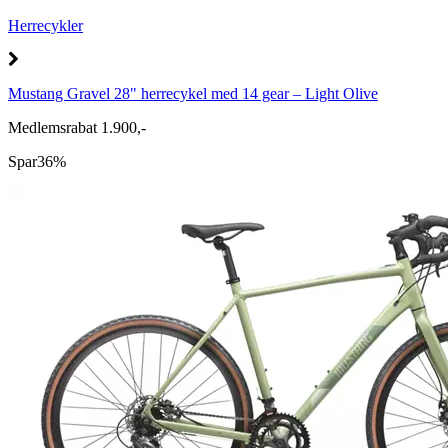
Herrecykler
Mustang Gravel 28" herrecykel med 14 gear – Light Olive
Medlemsrabat 1.900,-
Spar
36%