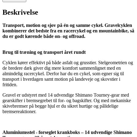
Beskrivelse
Transport, motion og sjov på én og samme cykel. Gravelcyklen
kombinerer det bedste fra en racercykel og en mountainbike, så
du er godt kørende både on- og offroad.
Brug til træning og transport året rundt
Cyklen kører effektivt på både asfalt og grusstier. Stelgeometrien og
de bredere dæk giver dig mere komfort sammenlignet med en
almindelig racercykel. Derfor har du en cykel, som egner sig til
transport i hverdagen samt motion på landeveje og skovstier i
fritiden.
Gravel er udstyret med 14 udvendige Shimano Tourney-gear med
gearskifter i bremsegrebet til for- og bagskifter. Og med mekaniske
skivebremser på begge hjul er du sikret hurtige og pålidelige
bremsereaktioner.
Aluminiumsstel - forseglet krankboks – 14 udvendige Shimano