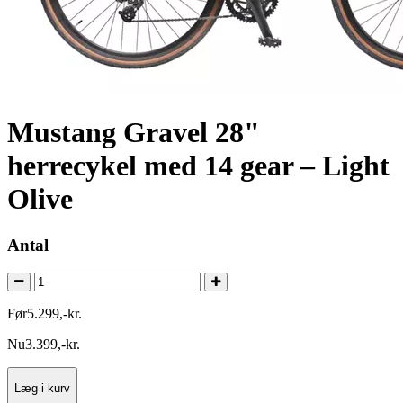
Mustang Gravel 28"
herrecykel med 14 gear – Light
Olive
Antal
Før
5.299
,
-
kr.
Nu
3.399
,
-
kr.
Læg i kurv