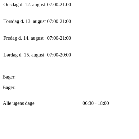
Onsdag d. 12. august
0
7
:
0
0
-
21
:
0
0
Torsdag d. 13. august
0
7
:
0
0
-
21
:
0
0
Fredag d. 14. august
0
7
:
0
0
-
21
:
0
0
Lørdag d. 15. august
0
7
:
0
0
-
20
:
0
0
Bager:
Bager:
Alle ugens dage
06:30 - 18:00