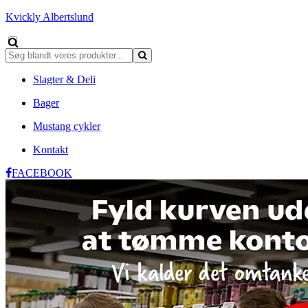
Kvickly Albertslund
Slagter & Deli
Bager
Mustang cykler
Kontakt
FACEBOOK