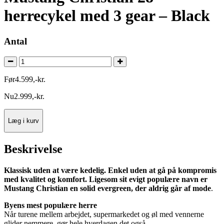
herrecykel med 3 gear – Black
Antal
Før
4.599
,
-
kr.
Nu
2.999
,
-
kr.
Læg i kurv
Beskrivelse
Klassisk uden at være kedelig. Enkel uden at gå på kompromis
med kvalitet og komfort. Ligesom sit evigt populære navn er
Mustang Christian en solid evergreen, der aldrig går af mode
.
Byens mest populære herre
Når turene mellem arbejdet, supermarkedet og øl med vennerne
glider nemmere, gør hele hverdagen det også.