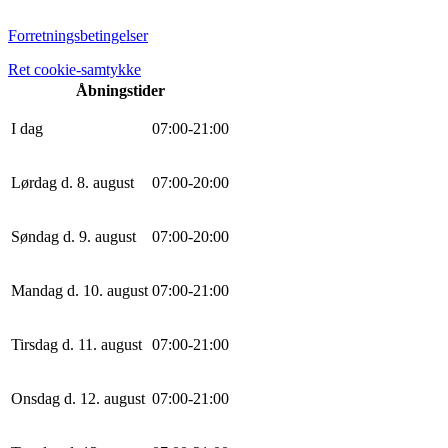
Forretningsbetingelser
Ret cookie-samtykke
Åbningstider
I dag
0
7
:
0
0
-
21
:
0
0
Lørdag d. 8. august
0
7
:
0
0
-
20
:
0
0
Søndag d. 9. august
0
7
:
0
0
-
20
:
0
0
Mandag d. 10. august
0
7
:
0
0
-
21
:
0
0
Tirsdag d. 11. august
0
7
:
0
0
-
21
:
0
0
Onsdag d. 12. august
0
7
:
0
0
-
21
:
0
0