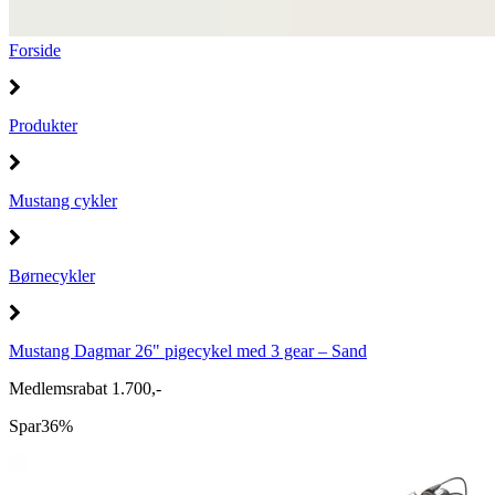
Forside
Produkter
Mustang cykler
Børnecykler
Mustang Dagmar 26" pigecykel med 3 gear – Sand
Medlemsrabat 1.700,-
Spar
36%