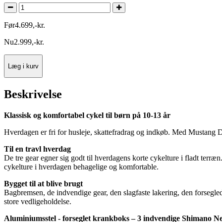
Før
4.699
,
-
kr.
Nu
2.999
,
-
kr.
Læg i kurv
Beskrivelse
Klassisk og komfortabel cykel til børn på 10-13 år
Hverdagen er fri for husleje, skattefradrag og indkøb. Med Mustang
Til en travl hverdag
De tre gear egner sig godt til hverdagens korte cykelture i fladt terræn
cykelture i hverdagen behagelige og komfortable.
Bygget til at blive brugt
Bagbremsen, de indvendige gear, den slagfaste lakering, den forsegled
store vedligeholdelse.
Aluminiumsstel - forseglet krankboks – 3 indvendige Shimano Nex