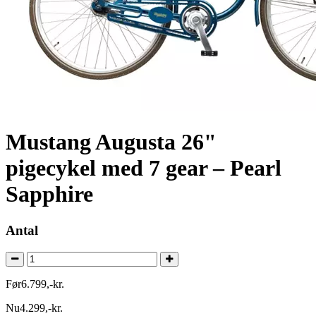
Mustang Augusta 26"
pigecykel med 7 gear – Pearl
Sapphire
Antal
Før
6.799
,
-
kr.
Nu
4.299
,
-
kr.