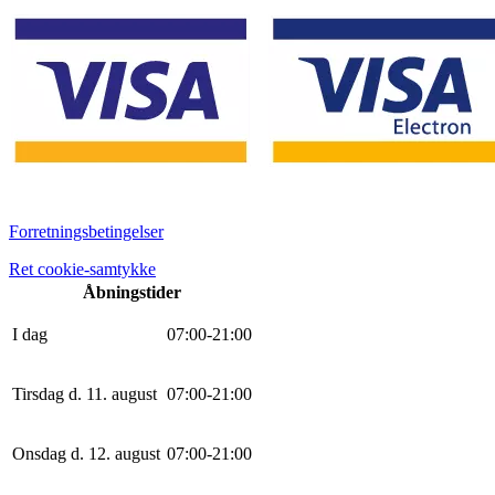
Forretningsbetingelser
Ret cookie-samtykke
Åbningstider
I dag
0
7
:
0
0
-
21
:
0
0
Tirsdag d. 11. august
0
7
:
0
0
-
21
:
0
0
Onsdag d. 12. august
0
7
:
0
0
-
21
:
0
0