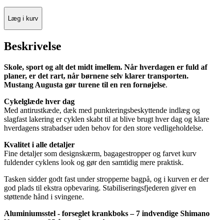
Læg i kurv
Beskrivelse
Skole, sport og alt det midt imellem. Når hverdagen er fuld af
planer, er det rart, når børnene selv klarer transporten.
Mustang Augusta gør turene til en ren fornøjelse
.
Cykelglæde hver dag
Med antirustkæde, dæk med punkteringsbeskyttende indlæg og
slagfast lakering er cyklen skabt til at blive brugt hver dag og klare
hverdagens strabadser uden behov for den store vedligeholdelse.
Kvalitet i alle detaljer
Fine detaljer som designskærm, bagagestropper og farvet kurv
fuldender cyklens look og gør den samtidig mere praktisk.
Tasken sidder godt fast under stropperne bagpå, og i kurven er der
god plads til ekstra opbevaring. Stabiliseringsfjederen giver en
støttende hånd i svingene.
Aluminiumsstel - forseglet krankboks – 7 indvendige Shimano