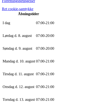
Forretningsbetingelser
Ret cookie-samtykke
Åbningstider
I dag
0
7
:
0
0
-
21
:
0
0
Lørdag d. 8. august
0
7
:
0
0
-
20
:
0
0
Søndag d. 9. august
0
7
:
0
0
-
20
:
0
0
Mandag d. 10. august
0
7
:
0
0
-
21
:
0
0
Tirsdag d. 11. august
0
7
:
0
0
-
21
:
0
0
Onsdag d. 12. august
0
7
:
0
0
-
21
:
0
0
Torsdag d. 13. august
0
7
:
0
0
-
21
:
0
0