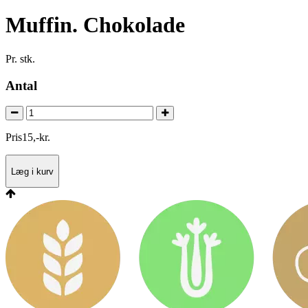
Muffin. Chokolade
Pr. stk.
Antal
Pris
15
,
-
kr.
Læg i kurv