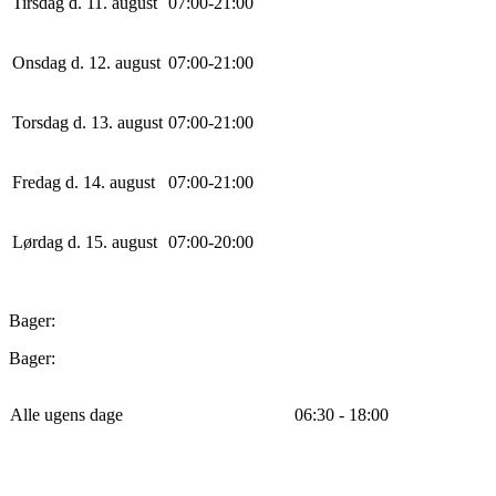
Tirsdag d. 11. august
0
7
:
0
0
-
21
:
0
0
Onsdag d. 12. august
0
7
:
0
0
-
21
:
0
0
Torsdag d. 13. august
0
7
:
0
0
-
21
:
0
0
Fredag d. 14. august
0
7
:
0
0
-
21
:
0
0
Lørdag d. 15. august
0
7
:
0
0
-
20
:
0
0
Bager:
Bager:
Alle ugens dage
06:30 - 18:00