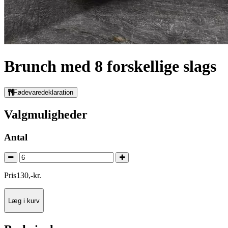
Brunch med 8 forskellige slags
Fødevaredeklaration
Valgmuligheder
Antal
Pris
130
,
-
kr.
Læg i kurv