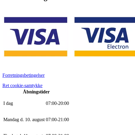
Forretningsbetingelser
Ret cookie-samtykke
Åbningstider
I dag
0
7
:
0
0
-
20
:
0
0
Mandag d. 10. august
0
7
:
0
0
-
21
:
0
0