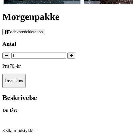
Morgenpakke
Fødevaredeklaration
Antal
Pris
70
,
-
kr.
Læg i kurv
Beskrivelse
Du får:
8 stk. rundstykker